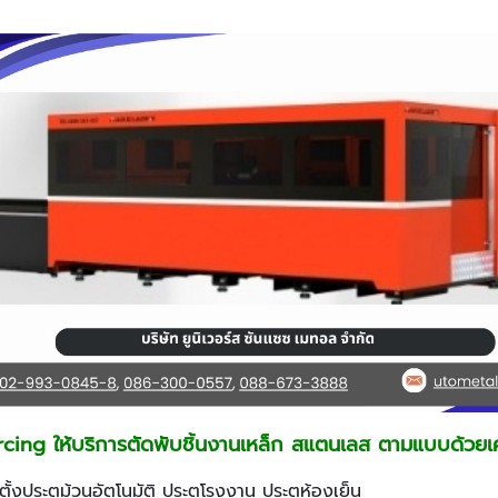
cing ให้บริการตัดพับชิ้นงานเหล็ก สแตนเลส ตามแบบด้วยเค
้งประตูม้วนอัตโนมัติ ประตูโรงงาน ประตูห้องเย็น