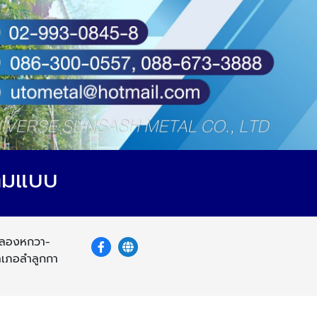
ตามแบบ
 คลองหกวา-
เภอลำลูกกา