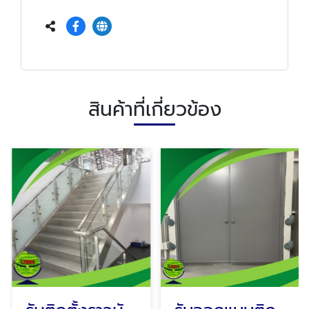
สินค้าที่เกี่ยวข้อง