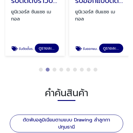
รับติดตั้งราวบันไดสแตนเลส
รับออกแบบติดตั้งประตูเหล็ก โรงงาน
ยูนิเวอร์ส ซันแซซ เม
ยูนิเวอร์ส ซันแซซ เม
ทอล
ทอล
ดูรายละเอียด
ดูรายละเอียด
รับติดตั้งราวบันไดสแตนเลส
รับออกแบบติดตั้งประตูเหล็ก โรงงาน
คำค้นสินค้า
ตัดพับอลูมิเนียมตามแบบ Drawing ลำลูกกา
ปทุมธานี