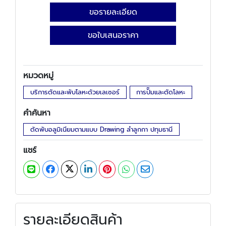
ขอรายละเอียด
ขอใบเสนอราคา
หมวดหมู่
บริการตัดและพับโลหะด้วยเลเซอร์
การปั๊มและตัดโลหะ
คำค้นหา
ตัดพับอลูมิเนียมตามแบบ Drawing ลำลูกกา ปทุมธานี
แชร์
รายละเอียดสินค้า