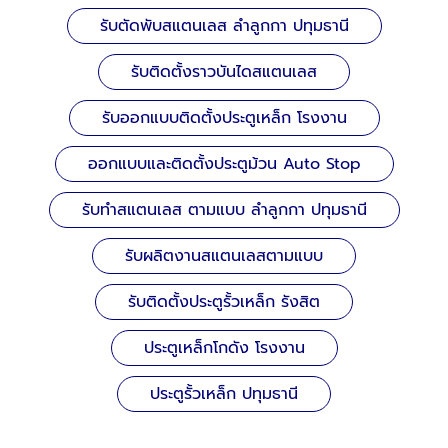
รับตัดพับสแตนเลส ลำลูกกา ปทุมธานี
รับติดตั้งราวบันไดสแตนเลส
รับออกแบบติดตั้งประตูเหล็ก โรงงาน
ออกแบบและติดตั้งประตูม้วน Auto Stop
รับทำสแตนเลส ตามแบบ ลำลูกกา ปทุมธานี
รับผลิตงานสแตนเลสตามแบบ
รับติดตั้งประตูรั้วเหล็ก รังสิต
ประตูเหล็กโกดัง โรงงาน
ประตูรั้วเหล็ก ปทุมธานี