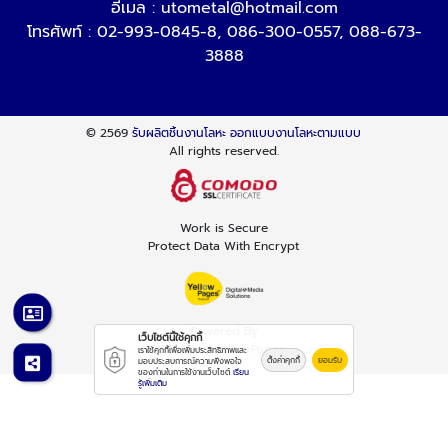
อีเมล :
utometal@hotmail.com
โทรศัพท์ :
02-993-0845-8
,
086-300-0557
,
088-673-
3888
© 2569
รับผลิตชิ้นงานโลหะ ออกแบบงานโลหะตามแบบ
All rights reserved.
Work is Secure
Protect Data With Encrypt
Powered By
เว็บไซต์นี้ใช้คุกกี้
Thailand YellowPages
เราใช้คุกกี้เพื่อเพิ่มประสิทธิภาพและ
ตั้งค่าคุกกี้
ยอมรับ
มอบประสบการณ์ความพึงพอใจ
ของท่านในการใช้งานเว็บไซต์
เรียน
รู้เพิ่มเติม