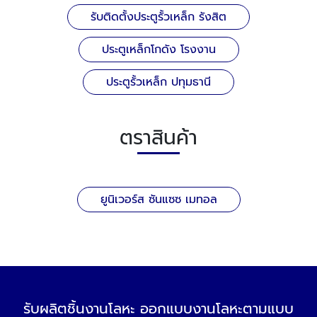
รับติดตั้งประตูรั้วเหล็ก รังสิต
ประตูเหล็กโกดัง โรงงาน
ประตูรั้วเหล็ก ปทุมธานี
ตราสินค้า
ยูนิเวอร์ส ซันแซซ เมทอล
รับผลิตชิ้นงานโลหะ ออกแบบงานโลหะตามแบบ