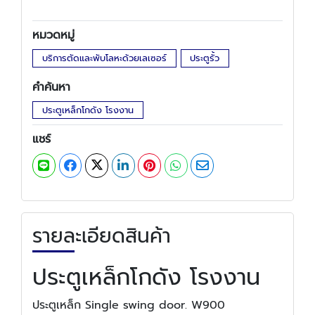
หมวดหมู่
บริการตัดและพับโลหะด้วยเลเซอร์
ประตูรั้ว
คำค้นหา
ประตูเหล็กโกดัง โรงงาน
แชร์
รายละเอียดสินค้า
ประตูเหล็กโกดัง โรงงาน
ประตูเหล็ก Single swing door. W900