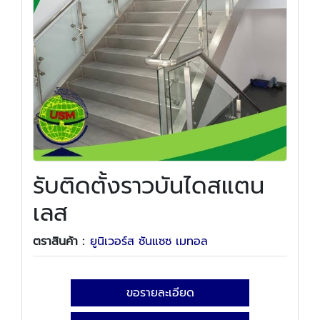
รับติดตั้งราวบันไดสแตน
เลส
ตราสินค้า :
ยูนิเวอร์ส ซันแซซ เมทอล
ขอรายละเอียด