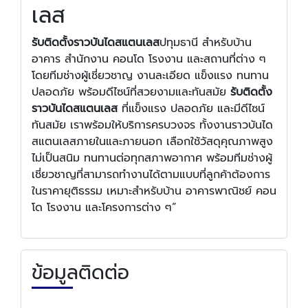
เลส
รับติดตั้งราวบันไดสแตนเลส
ปทุมธานี สำหรับบ้าน
อาคาร สำนักงาน คอนโด โรงงาน และสถานที่ต่าง ๆ
โดยทีมช่างผู้เชี่ยวชาญ งานละเอียด แข็งแรง ทนทาน
ปลอดภัย พร้อมดีไซน์ที่สวยงามและทันสมัย
รับติดตั้ง
ราวบันไดสแตนเลส
ที่แข็งแรง ปลอดภัย และมีดีไซน์
ทันสมัย เราพร้อมให้บริการครบวงจร ทั้งงานราวบันได
สแตนเลสภายในและภายนอก เลือกใช้วัสดุคุณภาพสูง
ไม่เป็นสนิม ทนทานต่อทุกสภาพอากาศ พร้อมทีมช่างผู้
เชี่ยวชาญที่สามารถทำงานได้ตามแบบที่ลูกค้าต้องการ
ในราคายุติธรรม เหมาะสำหรับบ้าน อาคารพาณิชย์ คอน
โด โรงงาน และโครงการต่าง ๆ”
ข้อมูลติดต่อ