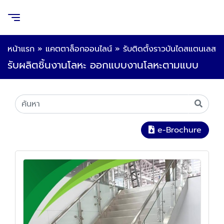
หน้าแรก
»
แคตตาล็อกออนไลน์
»
รับติดตั้งราวบันไดสแตนเลส
รับผลิตชิ้นงานโลหะ ออกแบบงานโลหะตามแบบ
e-Brochure