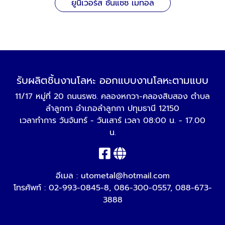
ยูนิเวอร์ส ซันแซซ เมทอล
รับผลิตชิ้นงานโลหะ ออกแบบงานโลหะตามแบบ
11/17 หมู่ที่ 20 ถนนรพช. คลองหกวา-คลองสิบสอง ตำบล
ลำลูกกา อำเภอลำลูกกา ปทุมธานี 12150
เวลาทำการ วันจันทร์ - วันเสาร์ เวลา 08:00 น. - 17.00
น.
อีเมล :
utometal@hotmail.com
โทรศัพท์ :
02-993-0845-8
,
086-300-0557
,
088-673-
3888