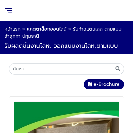
หน้าแรก
»
แคตตาล็อกออนไลน์
»
รับทำสแตนเลส ตามแบบ
ลำลูกกา ปทุมธานี
รับผลิตชิ้นงานโลหะ ออกแบบงานโลหะตามแบบ
e-Brochure